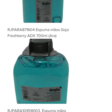
RJPARA871604 Espuma mãos Gojo
Freshberry ADX 700ml (Ara)
RJPARA109516103. Espuma mãos