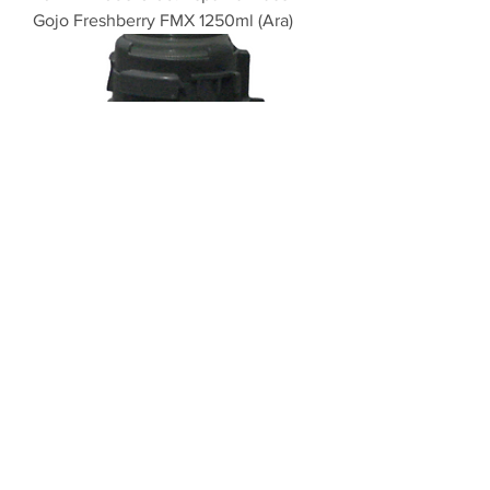
Gojo Freshberry FMX 1250ml (Ara)
RJPARA109871304.1 Espuma Gojo
Luxury ADX 700ml (Ara)
RJP - CLEAN SOLUTION, LDA.