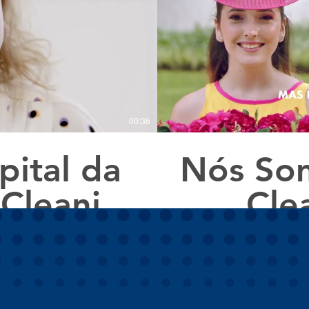
00:36
ital da
Nós Som
 Cleaning
Cle