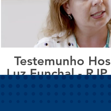
Reproduzir vídeo
Testemunho Hosp
Luz Funchal - RJP
Solution