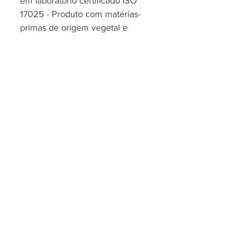
em laboratório certificado ISO
17025 - Produto com matérias-
primas de origem vegetal e
completamente
biodegradável* - Produto
superconcentrado
RJP - CLEAN SOLUTION, LDA.
HOME
PRODUTOS
SOBRE
CONTACTOS
Todos os vídeos