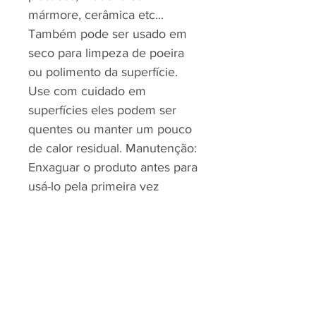
mármore, cerâmica etc...
Também pode ser usado em
seco para limpeza de poeira
ou polimento da superfície.
Use com cuidado em
superfícies eles podem ser
quentes ou manter um pouco
de calor residual. Manutenção:
Enxaguar o produto antes para
usá-lo pela primeira vez
Tempo ·
Enxaguar em água corrente
após de cada uso alonga o
vida do produto.
Seu uso não é recomendado
com alvejante concentrado.