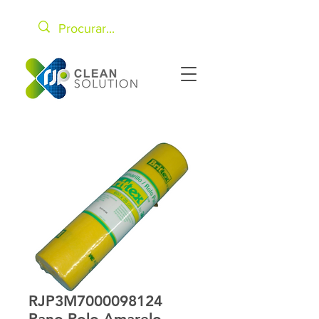
RJP3M7000098124
Pano Rolo Amarelo