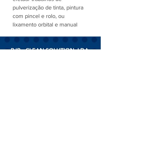
pulverização de tinta, pintura
com pincel e rolo, ou
lixamento orbital e manual
RJP - CLEAN SOLUTION, LDA.
HOME
PRODUTOS
SOBRE
CONTACTOS
Todos os vídeos
Assista agora