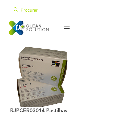
RJPCER03014 Pastilhas