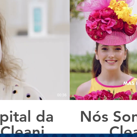
00:36
ital da
Nós Som
 Cleaning
Cle