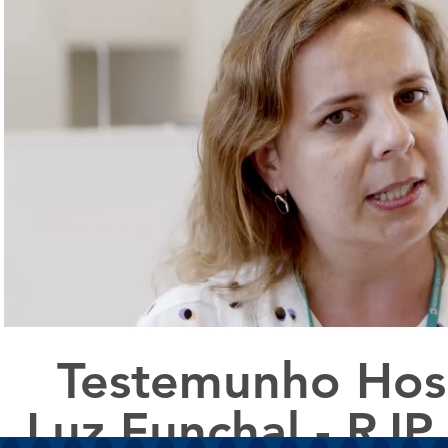
Reproduzir vídeo
Testemunho Hosp
Luz Funchal - RJP