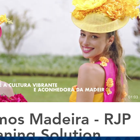
Reproduzir vídeo
01:03
os Madeira - RJP
aning Solution