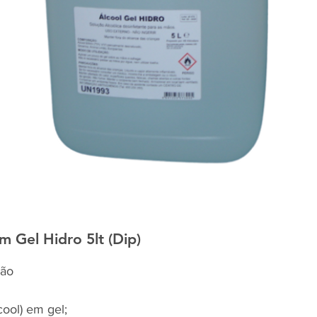
 Gel Hidro 5lt (Dip)
mão
cool) em gel;