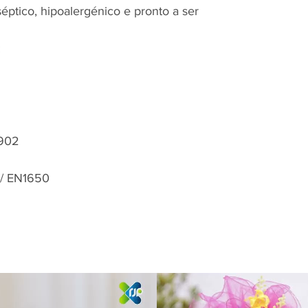
séptico, hipoalergénico e pronto a ser
:
,902
 / EN1650