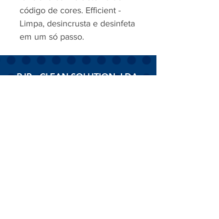
código de cores. Efficient -
Limpa, desincrusta e desinfeta
em um só passo.
RJP - CLEAN SOLUTION, LDA.
HOME
PRODUTOS
SOBRE
CONTACTOS
Todos os vídeos
Assista agora