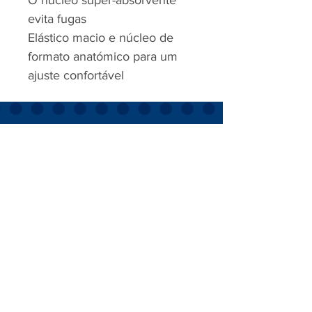
O núcleo super-absorvente
evita fugas
Elástico macio e núcleo de
formato anatómico para um
ajuste confortável
RJP - CLEAN SOLUTION, LDA.
HOME
PRODUTOS
SOBRE
CONTACTOS
Todos os vídeos