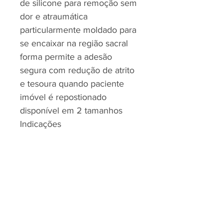
de silicone para remoção sem
dor e atraumática
particularmente moldado para
se encaixar na região sacral
forma permite a adesão
segura com redução de atrito
e tesoura quando paciente
imóvel é repostionado
disponível em 2 tamanhos
Indicações
curativo primário para úlceras
de pressão rasa / fixação
secundária em úlceras de
pressão profunda (cobrindo
produtos como, por exemplo,
Cavidade Cortada)®