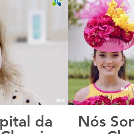
00:36
ital da
Nós Som