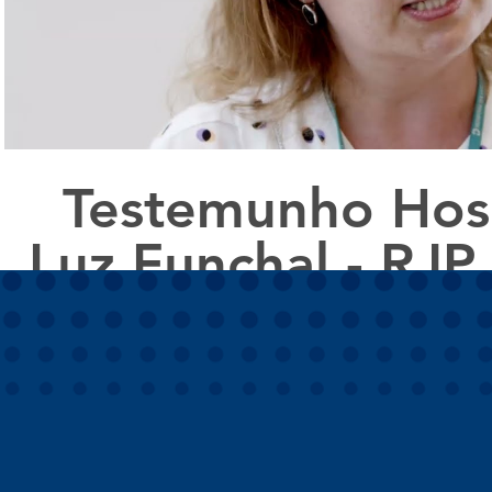
Testemunho Hosp
Luz Funchal - RJP
Solution