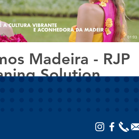
01:03
os Madeira - RJP
aning Solution