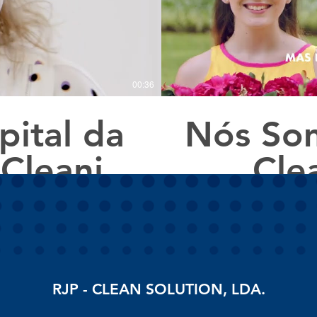
00:36
ital da
Nós Som
 Cleaning
Cle
RJP - CLEAN SOLUTION, LDA.