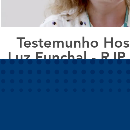
Testemunho Hosp
Luz Funchal - RJP
Solution