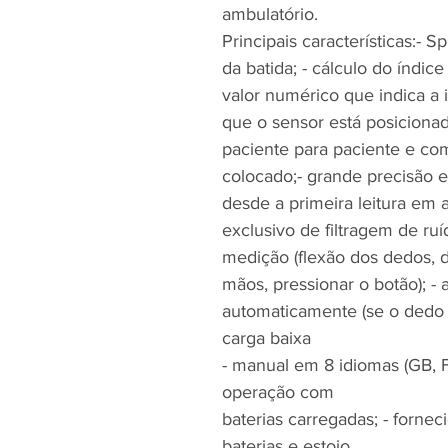
ambulatório.
Principais características:- 
da batida; - cálculo do índi
valor numérico que indica a
que o sensor está posicionad
paciente para paciente e co
colocado;- grande precisão e 
desde a primeira leitura em
exclusivo de filtragem de ruí
medição (flexão dos dedos,
mãos, pressionar o botão); - a
automaticamente (se o dedo n
carga baixa
- manual em 8 idiomas (GB, FR
operação com
baterias carregadas; - forne
baterias e estojo.