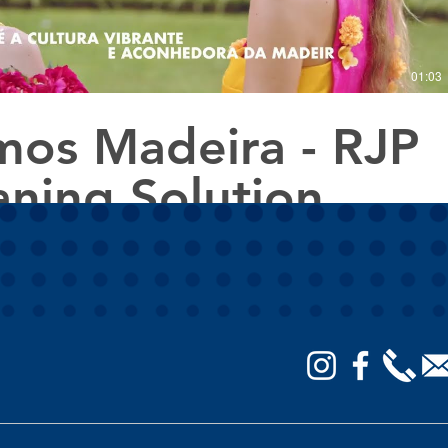
01:03
os Madeira - RJP
aning Solution