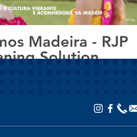
01:03
os Madeira - RJP
aning Solution