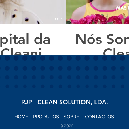
00:36
ital da
Nós Som
 Cleaning
Cle
RJP - CLEAN SOLUTION, LDA.
HOME
PRODUTOS
SOBRE
CONTACTOS
© 2026