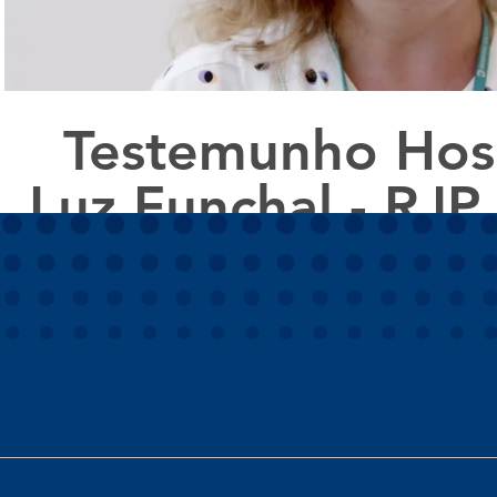
Testemunho Hosp
Luz Funchal - RJP
Solution