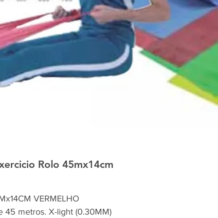
ercicio Rolo 45mx14cm
5Mx14CM VERMELHO
e 45 metros. X-light (0.30MM)