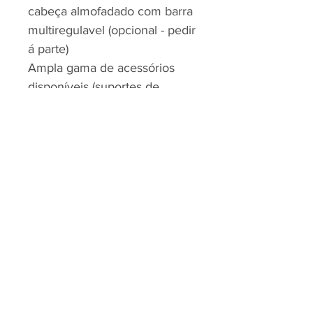
cabeça almofadado com barra
multiregulavel (opcional - pedir
á parte)
Ampla gama de acessórios
disponíveis (suportes de
tronco, mesas, apoio de
cabeça, almofada abdutora,
etc):
Largura de Assento: 49cm
Disponíveis (390,490 mm),
com possibilidade de ajuste
(+2 cm) através dos apoios de
braço.
Peso máximo de utilizador :
135 kg