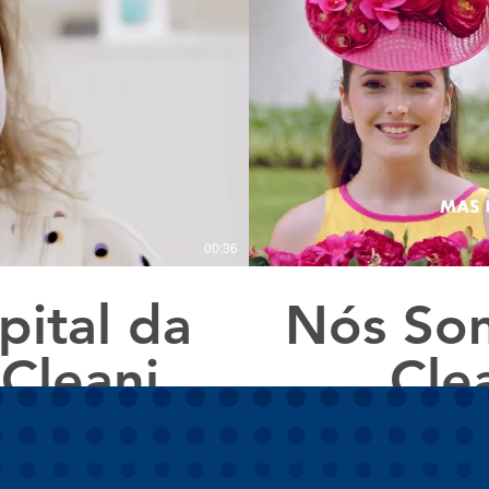
00:36
ital da
Nós Som
 Cleaning
Cle