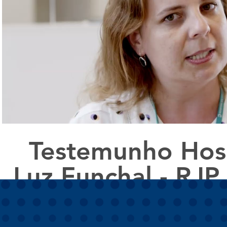
Reproduzir vídeo
Testemunho Hosp
Luz Funchal - RJP
Solution