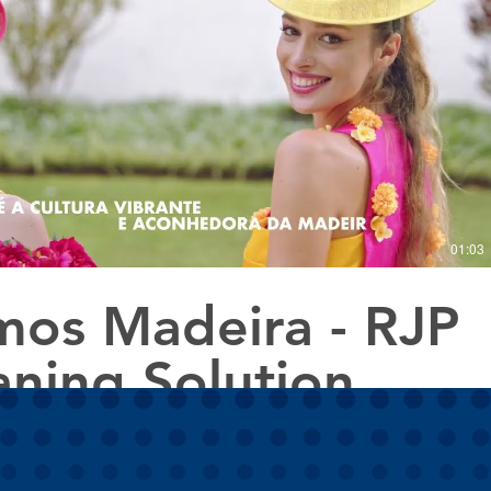
Reproduzir vídeo
01:03
os Madeira - RJP
aning Solution