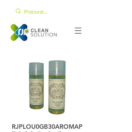
RJPLOU0GB30AROMAP