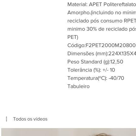
Material: APET Politereftalat
Amorpho.(incluindo no mín
reciclado pós consumo RPET
minimo 30% de reciclado pós 
PET)
Código:F2PET2000M2080
Dimensões (mm):224X135X
Peso Standard (g):12,50
Tolerância (%): +/- 10
Temperatura(ºC): -40/70
Tabuleiro
Todos os vídeos