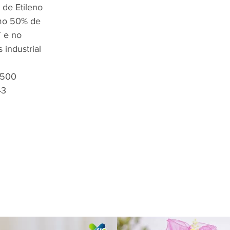
o de Etileno
imo 50% de
 e no
industrial
0500
43