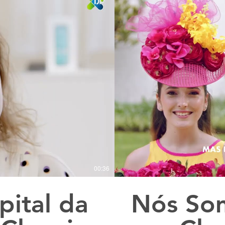
00:36
ital da
Nós Som