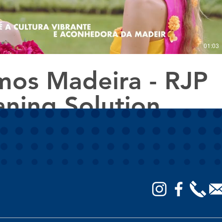
01:03
os Madeira - RJP
aning Solution