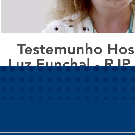
Testemunho Hosp
Luz Funchal - RJP
Solution