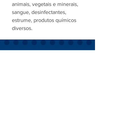
animais, vegetais e minerais,
sangue, desinfectantes,
estrume, produtos químicos
diversos.
RJP - CLEAN SOLUTION, LDA.
HOME
PRODUTOS
SOBRE
CONTACTOS
Todos os vídeos
Assista agora