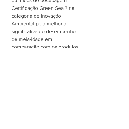
químicos de decapagem
Certificação Green Seal® na
categoria de Inovação
Ambiental pela melhoria
significativa do desempenho
de meia-idade em
comparação com os produtos
da concorrência, prolongando
a vida útil do disco de
pavimento e reduzindo a
criação de resíduos sólidos
RJP - CLEAN SOLUTION, LDA.