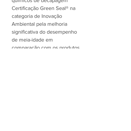
químicos de decapagem
Certificação Green Seal® na
categoria de Inovação
Ambiental pela melhoria
significativa do desempenho
de meia-idade em
comparação com os produtos
da concorrência, prolongando
a vida útil do disco de
pavimento e reduzindo a
criação de resíduos sólidos
RJP - CLEAN SOLUTION, LDA.