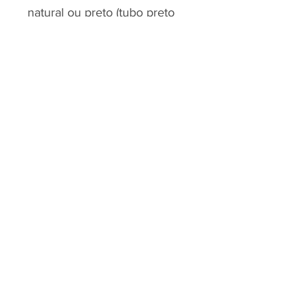
natural ou preto (tubo preto
exclusivo para modelo com
punho preto).
RJP - CLEAN SOLUTION, LDA.
HOME
PRODUTOS
SOBRE
CONTACTOS
Todos os vídeos
Assista agora