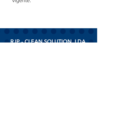
vigente.
RJP - CLEAN SOLUTION, LDA.
HOME
PRODUTOS
SOBRE
CONTACTOS
Todos os vídeos
Assista agora