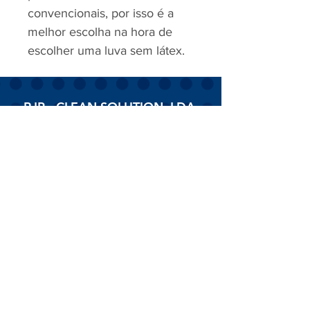
convencionais, por isso é a
melhor escolha na hora de
escolher uma luva sem látex.
RJP - CLEAN SOLUTION, LDA.
HOME
PRODUTOS
SOBRE
CONTACTOS
Todos os vídeos
Assista agora