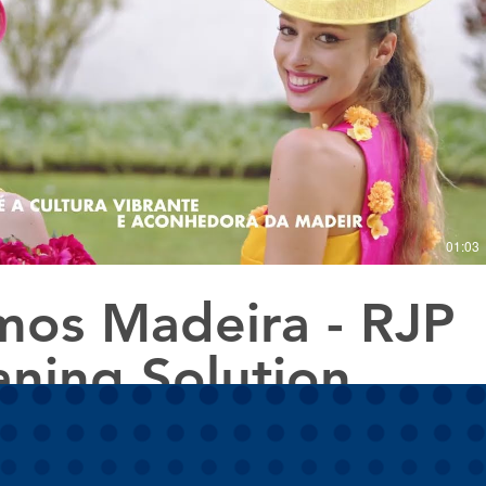
Reproduzir vídeo
01:03
os Madeira - RJP
aning Solution