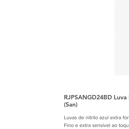
RJPSANGD24BD Luva Nit
(San)
Luvas de nitrilo azul extra f
Fino e extra sensível ao toq