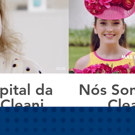
00:36
ital da
Nós Som
 Cleaning
Cle