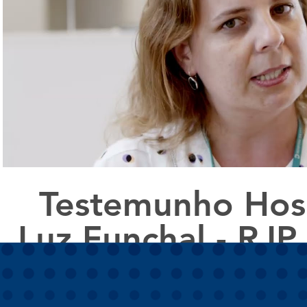
Reproduzir vídeo
Testemunho Hosp
Luz Funchal - RJP
Solution