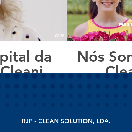
00:36
ital da
Nós Som
 Cleaning
Cle
RJP - CLEAN SOLUTION, LDA.