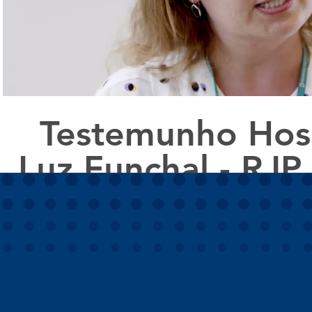
Testemunho Hosp
Luz Funchal - RJP
Solution