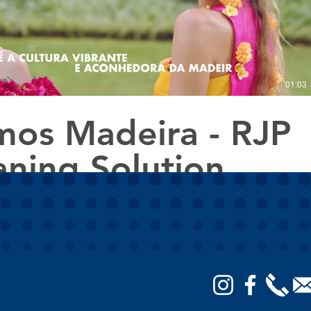
01:03
os Madeira - RJP
aning Solution