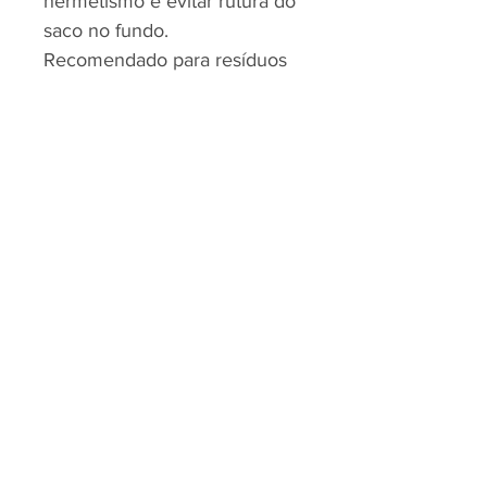
hermetismo e evitar rutura do
saco no fundo.
Recomendado para resíduos
de pouco peso.
Ideal para papeleiras ou
baldes até 110L.
RJP - CLEAN SOLUTION, LDA.
HOME
PRODUTOS
SOBRE
CONTACTOS
Todos os vídeos