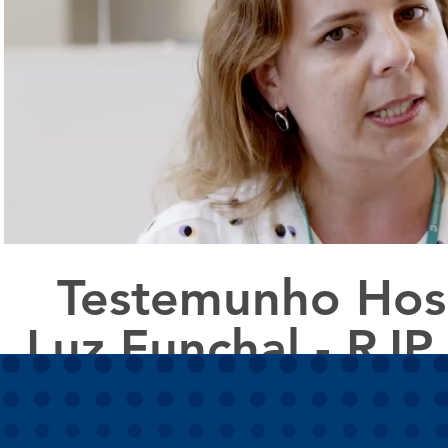
Reproduzir vídeo
Testemunho Hosp
Luz Funchal - RJP
Solution