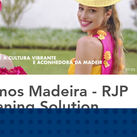
Reproduzir vídeo
01:03
os Madeira - RJP
aning Solution