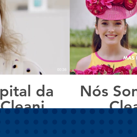
00:36
ital da
Nós Som
 Cleaning
Cle