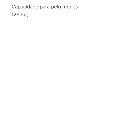
Capacidade para pelo menos
125 kg;
Garantia: 2 anos contra
defeitos de fabrico
RJP - CLEAN SOLUTION, LDA.
HOME
PRODUTOS
SOBRE
CONTACTOS