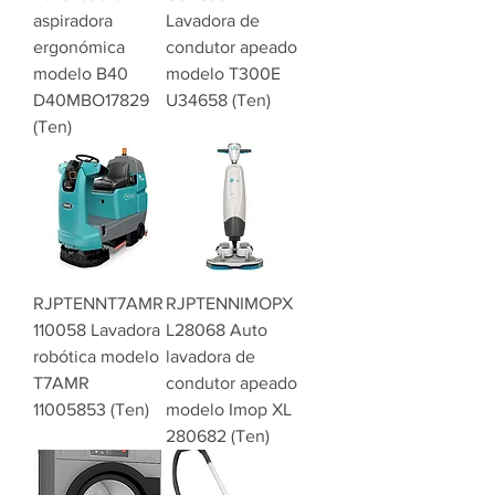
aspiradora
Lavadora de
ergonómica
condutor apeado
modelo B40
modelo T300E
D40MBO17829
U34658 (Ten)
(Ten)
RJPTENNT7AMR
RJPTENNIMOPX
110058 Lavadora
L28068 Auto
robótica modelo
lavadora de
T7AMR
condutor apeado
11005853 (Ten)
modelo Imop XL
280682 (Ten)