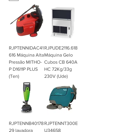
RJPTENNIDAC41
RJPUDE2116.618
616 Máquina Alta
Máquina Gelo
Pressão MITHO-
Cubos CB 640A
P D1611P PLUS
HC 72Kg/33g
(Ten)
230V (Ude)
RJPTENNB40178
RJPTENNT300E
29 lavadora
U34658