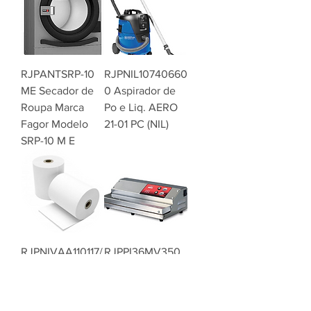
RJPANTSRP-10
RJPNIL10740660
ME Secador de
0 Aspirador de
Roupa Marca
Po e Liq. AERO
Fagor Modelo
21-01 PC (NIL)
SRP-10 M E
RJPNIVAA110117/
RJPPI36MV350
1 Rolo Térmico
Maquina de
80x70x11 (10un)
vacuo Externo
(Niv)
EUROMATIC-