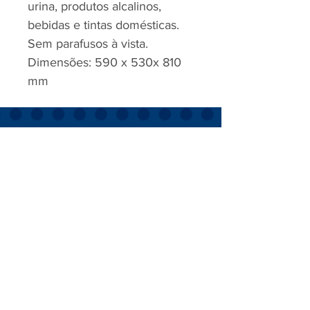
urina, produtos alcalinos,
bebidas e tintas domésticas.
Sem parafusos à vista.
Dimensões: 590 x 530x 810
mm
RJP - CLEAN SOLUTION, LDA.
HOME
PRODUTOS
SOBRE
CONTACTOS
Todos os vídeos